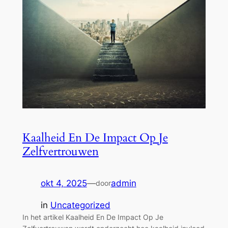
Kaalheid En De Impact Op Je
Zelfvertrouwen
okt 4, 2025
—
admin
door
in
Uncategorized
In het artikel Kaalheid En De Impact Op Je