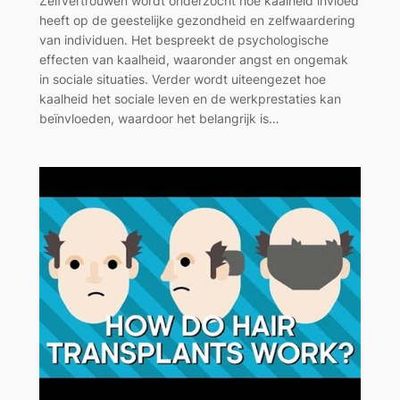
Zelfvertrouwen wordt onderzocht hoe kaalheid invloed
heeft op de geestelijke gezondheid en zelfwaardering
van individuen. Het bespreekt de psychologische
effecten van kaalheid, waaronder angst en ongemak
in sociale situaties. Verder wordt uiteengezet hoe
kaalheid het sociale leven en de werkprestaties kan
beïnvloeden, waardoor het belangrijk is…