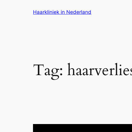
Ga
Haarkliniek in Nederland
naar
de
inhoud
Tag:
haarverlie