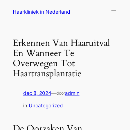
Ga
Haarkliniek in Nederland
naar
de
inhoud
Erkennen Van Haaruitval
En Wanneer Te
Overwegen Tot
Haartransplantatie
dec 8, 2024
—
admin
door
in
Uncategorized
De Oorzaken Van