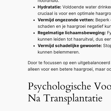
hoofdhuid.
Hydratatie:
Voldoende water drinken 
cruciaal is voor een optimale haargro
Vermijd ongezonde vetten:
Beperk 
schaden en je haargroei negatief ku
Regelmatige lichaamsbeweging:
Fy
kunnen leiden tot haaruitval, dus ee
Vermijd schadelijke gewoonte:
Stop
kunnen belemmeren.
Door te focussen op een uitgebalanceerd 
alleen voor een betere haargroei, maar oo
Psycho­logische Voo
Na Transplan­tatie