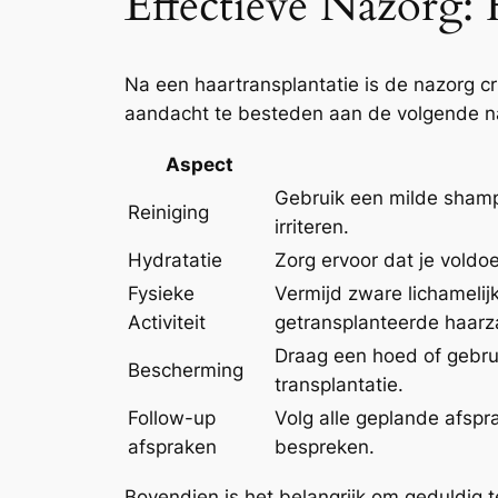
Effectieve Nazorg: 
Na een haartransplantatie is de nazorg cr
aandacht te besteden aan de volgende naz
Aspect
Gebruik een milde shamp
Reiniging
irriteren.
Hydratatie
Zorg ervoor dat je voldo
Fysieke
Vermijd zware lichameli
Activiteit
getransplanteerde haarz
Draag een hoed of gebru
Bescherming
transplantatie.
Follow-up
Volg alle geplande afspr
afspraken
bespreken.
Bovendien is het belangrijk om geduldig te