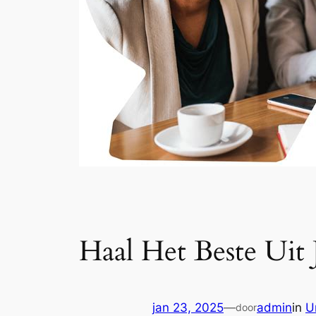
Haal Het Beste Uit 
jan 23, 2025
—
admin
in
U
door