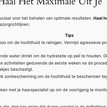
Haal Het Maximale Uit Je 
uciaal voor het behalen van optimale resultaten.
Haal h
orgrichtlijnen:
Tips
oo om de hoofdhuid te reinigen. Vermijd agressieve pr
ende water drinkt om de hydratatie op peil te houden. D
jke activiteiten gedurende de eerste weken na de proce
akjes beschadigt.
ik zonbescherming om de hoofdhuid te beschermen teg
aken met je haarspecialist op om de voortgang te monit
 zijn. Het kan enige tijd duren voordat je de definitieve